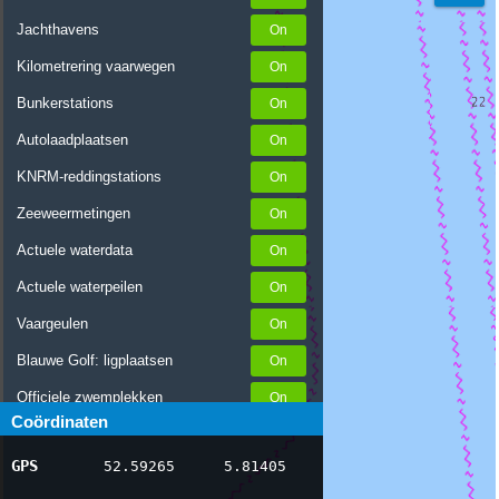
Jachthavens
Kilometrering vaarwegen
Bunkerstations
Autolaadplaatsen
KNRM-reddingstations
Zeeweermetingen
Actuele waterdata
Actuele waterpeilen
Vaargeulen
Blauwe Golf: ligplaatsen
Officiele zwemplekken
Coördinaten
Stremmingen/hinder
GPS
52.59265
5.81405
AIS scheepsposities