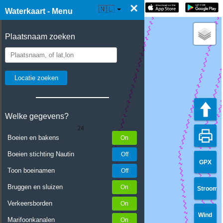
×
☰ Waterkaart Live
🇳🇱
Waterkaart - Menu
Plaatsnaam zoeken
Welke gegevens?
Boeien en bakens
Boeien stichting Nautin
GPX
Toon boeinamen
Bruggen en sluizen
Stroom
Verkeersborden
Wind
Marifoonkanalen