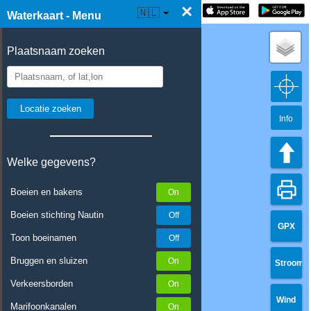
×
☰ Waterkaart Live
🇳🇱
Waterkaart - Menu
Plaatsnaam zoeken
Info
Welke gegevens?
Boeien en bakens
Boeien stichting Nautin
GPX
Toon boeinamen
Bruggen en sluizen
Stroom
Verkeersborden
Wind
Marifoonkanalen