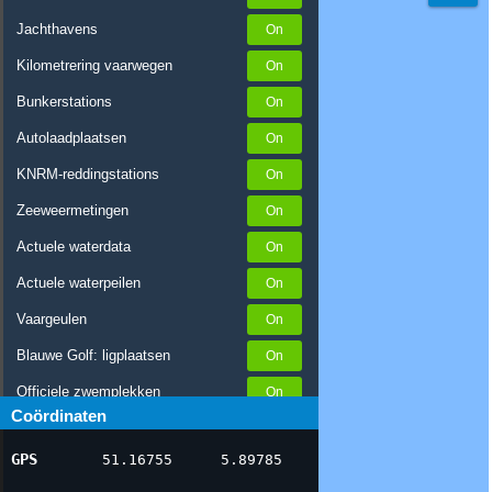
Jachthavens
Kilometrering vaarwegen
Bunkerstations
Autolaadplaatsen
KNRM-reddingstations
Zeeweermetingen
Actuele waterdata
Actuele waterpeilen
Vaargeulen
Blauwe Golf: ligplaatsen
Officiele zwemplekken
Coördinaten
Stremmingen/hinder
GPS
51.16755
5.89785
AIS scheepsposities