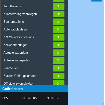
Jachthavens
Kilometrering vaarwegen
Bunkerstations
Autolaadplaatsen
KNRM-reddingstations
Zeeweermetingen
Actuele waterdata
Actuele waterpeilen
Vaargeulen
Blauwe Golf: ligplaatsen
Officiele zwemplekken
Coördinaten
Stremmingen/hinder
GPS
51.76105
3.90825
AIS scheepsposities