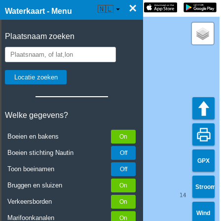
×
☰ Waterkaart Live
🇳🇱
Waterkaart - Menu
Plaatsnaam zoeken
Welke gegevens?
Boeien en bakens
Boeien stichting Nautin
GPX
Toon boeinamen
Bruggen en sluizen
Stroom
Verkeersborden
Wind
Marifoonkanalen