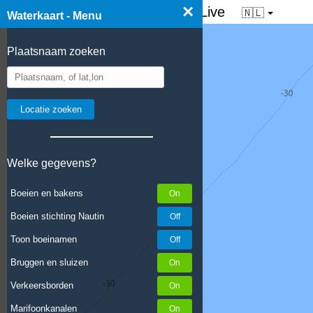
×
☰ Waterkaart van Nederland - Live
🇳🇱
Waterkaart - Menu
Plaatsnaam zoeken
Welke gegevens?
Boeien en bakens
Boeien stichting Nautin
Toon boeinamen
Bruggen en sluizen
Verkeersborden
Marifoonkanalen