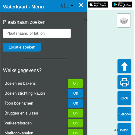
×
☰ Waterkaart Live
🇳🇱
Waterkaart - Menu
Plaatsnaam zoeken
Welke gegevens?
Boeien en bakens
Boeien stichting Nautin
GPX
Toon boeinamen
Bruggen en sluizen
Stroom
Verkeersborden
Wind
Marifoonkanalen