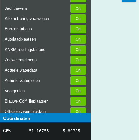
Jachthavens
Kilometrering vaarwegen
Bunkerstations
Autolaadplaatsen
KNRM-reddingstations
Zeeweermetingen
Actuele waterdata
Actuele waterpeilen
Vaargeulen
Blauwe Golf: ligplaatsen
Officiele zwemplekken
Coördinaten
Stremmingen/hinder
GPS
51.16755
5.89785
AIS scheepsposities