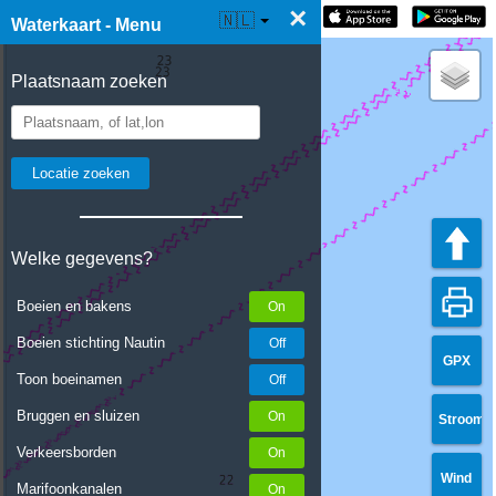
×
☰ Waterkaart Live
🇳🇱
Waterkaart - Menu
Plaatsnaam zoeken
Welke gegevens?
Boeien en bakens
Boeien stichting Nautin
GPX
Toon boeinamen
Bruggen en sluizen
Stroom
Verkeersborden
Wind
Marifoonkanalen