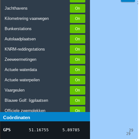
Jachthavens
Kilometrering vaarwegen
Bunkerstations
Autolaadplaatsen
KNRM-reddingstations
Zeeweermetingen
Actuele waterdata
Actuele waterpeilen
Vaargeulen
Blauwe Golf: ligplaatsen
Officiele zwemplekken
Coördinaten
Stremmingen/hinder
GPS
51.16755
5.89785
AIS scheepsposities