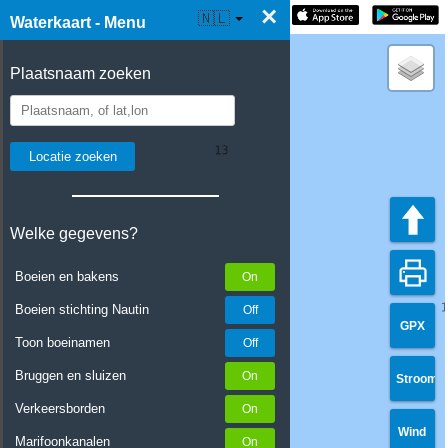
×
☰ Waterkaart Live
🇳🇱
Waterkaart - Menu
Plaatsnaam zoeken
Welke gegevens?
Boeien en bakens
Boeien stichting Nautin
GPX
Toon boeinamen
Bruggen en sluizen
Stroom
Verkeersborden
Wind
Marifoonkanalen