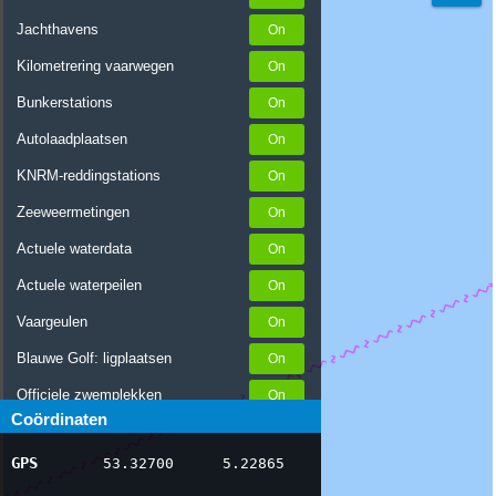
Jachthavens
Kilometrering vaarwegen
Bunkerstations
Autolaadplaatsen
KNRM-reddingstations
Zeeweermetingen
Actuele waterdata
Actuele waterpeilen
Vaargeulen
Blauwe Golf: ligplaatsen
Officiele zwemplekken
Coördinaten
Stremmingen/hinder
GPS
53.32700
5.22865
AIS scheepsposities