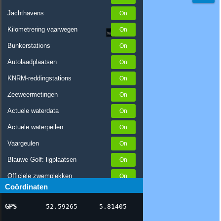
Jachthavens
Kilometrering vaarwegen
Bunkerstations
Autolaadplaatsen
KNRM-reddingstations
Zeeweermetingen
Actuele waterdata
Actuele waterpeilen
Vaargeulen
Blauwe Golf: ligplaatsen
Officiele zwemplekken
Coördinaten
Stremmingen/hinder
GPS
52.59265
5.81405
AIS scheepsposities