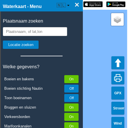
×
☰ Waterkaart Live
🇳🇱
Waterkaart - Menu
Plaatsnaam zoeken
Welke gegevens?
Boeien en bakens
Boeien stichting Nautin
GPX
Toon boeinamen
Bruggen en sluizen
Stroom
Verkeersborden
Wind
Marifoonkanalen