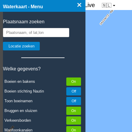
×
☰ Waterkaart van Nederland - Live
🇳🇱
Waterkaart - Menu
Plaatsnaam zoeken
Welke gegevens?
Boeien en bakens
Boeien stichting Nautin
Toon boeinamen
Bruggen en sluizen
Verkeersborden
Marifoonkanalen