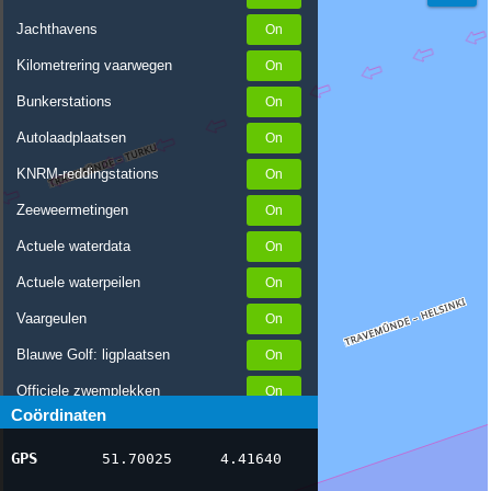
Jachthavens
Kilometrering vaarwegen
Bunkerstations
Autolaadplaatsen
KNRM-reddingstations
Zeeweermetingen
Actuele waterdata
Actuele waterpeilen
Vaargeulen
Blauwe Golf: ligplaatsen
Officiele zwemplekken
Coördinaten
Stremmingen/hinder
GPS
51.70025
4.41640
AIS scheepsposities