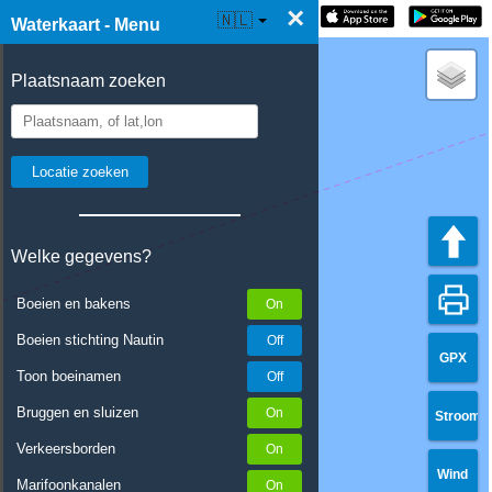
×
☰ Waterkaart Live
🇳🇱
Waterkaart - Menu
Plaatsnaam zoeken
Welke gegevens?
Boeien en bakens
Boeien stichting Nautin
GPX
Toon boeinamen
Bruggen en sluizen
Stroom
Verkeersborden
Wind
Marifoonkanalen