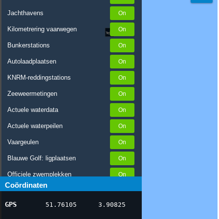
Jachthavens
Kilometrering vaarwegen
Bunkerstations
Autolaadplaatsen
KNRM-reddingstations
Zeeweermetingen
Actuele waterdata
Actuele waterpeilen
Vaargeulen
Blauwe Golf: ligplaatsen
Officiele zwemplekken
Coördinaten
Stremmingen/hinder
GPS
51.76105
3.90825
AIS scheepsposities