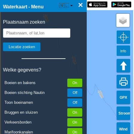
×
☰ Waterkaart Live
🇳🇱
Waterkaart - Menu
Plaatsnaam zoeken
Info
Welke gegevens?
Boeien en bakens
Boeien stichting Nautin
GPX
Toon boeinamen
Bruggen en sluizen
Stroom
Verkeersborden
Wind
Marifoonkanalen