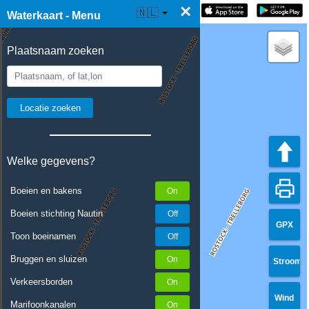
×
☰ Waterkaart Live
🇳🇱
Waterkaart - Menu
Plaatsnaam zoeken
Welke gegevens?
Boeien en bakens
Boeien stichting Nautin
GPX
Toon boeinamen
Bruggen en sluizen
Stroom
Verkeersborden
Wind
Marifoonkanalen