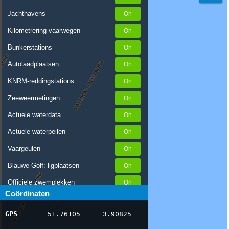
Jachthavens
Kilometrering vaarwegen
Bunkerstations
Autolaadplaatsen
KNRM-reddingstations
Zeeweermetingen
Actuele waterdata
Actuele waterpeilen
Vaargeulen
Blauwe Golf: ligplaatsen
Officiele zwemplekken
Coördinaten
Stremmingen/hinder
GPS
51.76105
3.90825
AIS scheepsposities