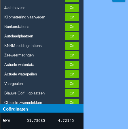
Jachthavens
Kilometrering vaarwegen
Bunkerstations
Autolaadplaatsen
KNRM-reddingstations
Zeeweermetingen
Actuele waterdata
Actuele waterpeilen
Vaargeulen
Blauwe Golf: ligplaatsen
Officiele zwemplekken
Coördinaten
Stremmingen/hinder
GPS
51.73635
4.72145
AIS scheepsposities