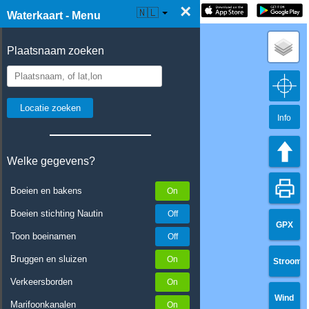
×
☰ Waterkaart Live
🇳🇱
Waterkaart - Menu
Plaatsnaam zoeken
Info
Welke gegevens?
Boeien en bakens
Boeien stichting Nautin
GPX
Toon boeinamen
Bruggen en sluizen
Stroom
Verkeersborden
Wind
Marifoonkanalen