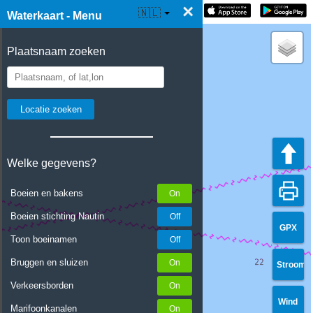
×
☰ Waterkaart Live
🇳🇱
Waterkaart - Menu
Plaatsnaam zoeken
Welke gegevens?
Boeien en bakens
Boeien stichting Nautin
GPX
Toon boeinamen
Bruggen en sluizen
Stroom
Verkeersborden
Wind
Marifoonkanalen