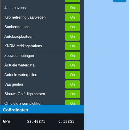
Jachthavens
Kilometrering vaarwegen
Bunkerstations
Autolaadplaatsen
KNRM-reddingstations
Zeeweermetingen
Actuele waterdata
Actuele waterpeilen
Vaargeulen
Blauwe Golf: ligplaatsen
Officiele zwemplekken
Coördinaten
Stremmingen/hinder
GPS
53.40875
6.19355
AIS scheepsposities