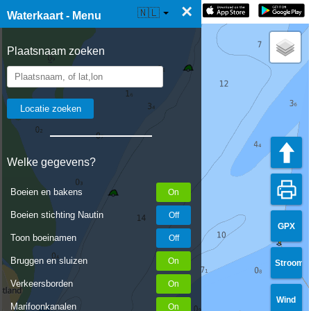
×
☰ Waterkaart Live
🇳🇱
Waterkaart - Menu
Plaatsnaam zoeken
Welke gegevens?
Boeien en bakens
Boeien stichting Nautin
GPX
Toon boeinamen
Bruggen en sluizen
Stroom
Verkeersborden
Wind
Marifoonkanalen