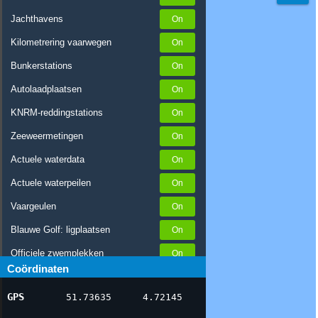
Jachthavens
Kilometrering vaarwegen
Bunkerstations
Autolaadplaatsen
KNRM-reddingstations
Zeeweermetingen
Actuele waterdata
Actuele waterpeilen
Vaargeulen
Blauwe Golf: ligplaatsen
Officiele zwemplekken
Coördinaten
Stremmingen/hinder
GPS
51.73635
4.72145
AIS scheepsposities