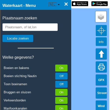
×
☰ Waterkaart Live
🇳🇱
Waterkaart - Menu
Plaatsnaam zoeken
Info
Welke gegevens?
Boeien en bakens
Boeien stichting Nautin
GPX
Toon boeinamen
Bruggen en sluizen
Stroom
Verkeersborden
Wind
Marifoonkanalen