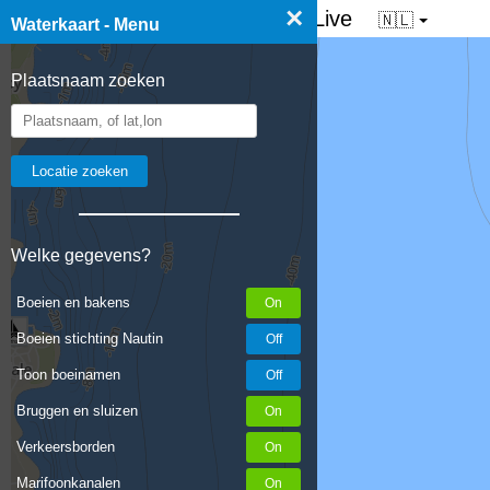
×
☰ Waterkaart van Nederland - Live
🇳🇱
Waterkaart - Menu
Plaatsnaam zoeken
Welke gegevens?
Boeien en bakens
Boeien stichting Nautin
Toon boeinamen
Bruggen en sluizen
Verkeersborden
Marifoonkanalen