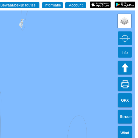
Info
GPX
Stroom
Wind