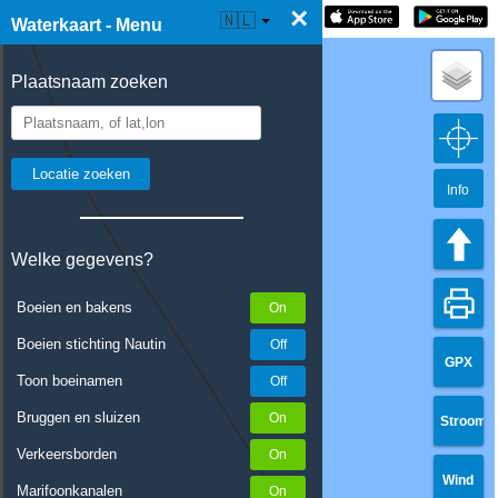
×
☰ Waterkaart Live
🇳🇱
Waterkaart - Menu
Plaatsnaam zoeken
Info
Welke gegevens?
Boeien en bakens
Boeien stichting Nautin
GPX
Toon boeinamen
Bruggen en sluizen
Stroom
Verkeersborden
Wind
Marifoonkanalen