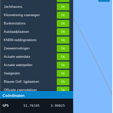
Jachthavens
Kilometrering vaarwegen
Bunkerstations
Autolaadplaatsen
KNRM-reddingstations
Zeeweermetingen
Actuele waterdata
Actuele waterpeilen
Vaargeulen
Blauwe Golf: ligplaatsen
Officiele zwemplekken
Coördinaten
Stremmingen/hinder
GPS
51.76105
3.90825
AIS scheepsposities