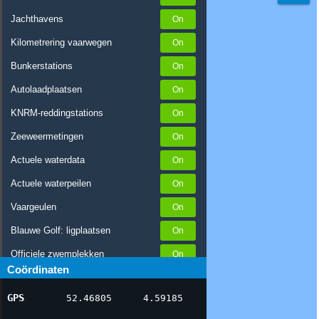
Jachthavens
Kilometrering vaarwegen
Bunkerstations
Autolaadplaatsen
KNRM-reddingstations
Zeeweermetingen
Actuele waterdata
Actuele waterpeilen
Vaargeulen
Blauwe Golf: ligplaatsen
Officiele zwemplekken
Coördinaten
Stremmingen/hinder
GPS
52.46805
4.59185
AIS scheepsposities