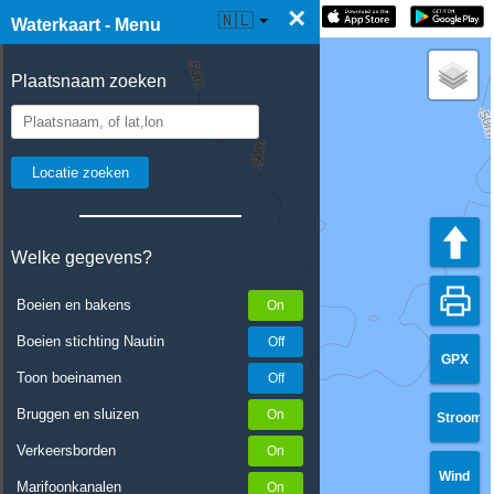
×
☰ Waterkaart Live
🇳🇱
Waterkaart - Menu
Plaatsnaam zoeken
Welke gegevens?
Boeien en bakens
Boeien stichting Nautin
GPX
Toon boeinamen
Bruggen en sluizen
Stroom
Verkeersborden
Wind
Marifoonkanalen