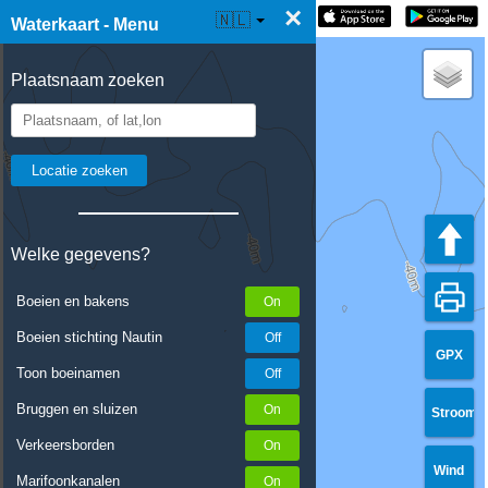
×
☰ Waterkaart Live
🇳🇱
Waterkaart - Menu
Plaatsnaam zoeken
Welke gegevens?
Boeien en bakens
Boeien stichting Nautin
GPX
Toon boeinamen
Bruggen en sluizen
Stroom
Verkeersborden
Wind
Marifoonkanalen