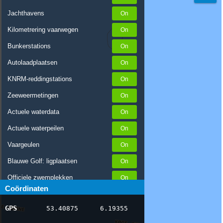
Jachthavens
Kilometrering vaarwegen
Bunkerstations
Autolaadplaatsen
KNRM-reddingstations
Zeeweermetingen
Actuele waterdata
Actuele waterpeilen
Vaargeulen
Blauwe Golf: ligplaatsen
Officiele zwemplekken
Coördinaten
Stremmingen/hinder
GPS
53.40875
6.19355
AIS scheepsposities