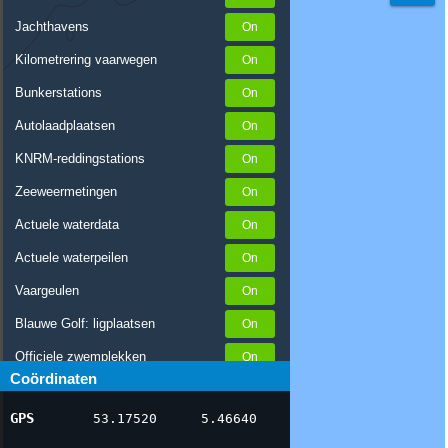
Jachthavens
Kilometrering vaarwegen
Bunkerstations
Autolaadplaatsen
KNRM-reddingstations
Zeeweermetingen
Actuele waterdata
Actuele waterpeilen
Vaargeulen
Blauwe Golf: ligplaatsen
Officiele zwemplekken
Coördinaten
Stremmingen/hinder
GPS
53.17520
5.46640
AIS scheepsposities