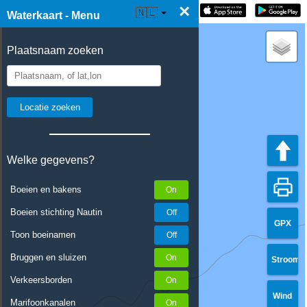
×
☰ Waterkaart Live
🇳🇱
Waterkaart - Menu
Plaatsnaam zoeken
Welke gegevens?
Boeien en bakens
Boeien stichting Nautin
GPX
Toon boeinamen
Bruggen en sluizen
Stroom
Verkeersborden
Wind
Marifoonkanalen