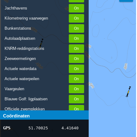
Jachthavens
Kilometrering vaarwegen
Bunkerstations
Autolaadplaatsen
KNRM-reddingstations
Zeeweermetingen
Actuele waterdata
Actuele waterpeilen
Vaargeulen
Blauwe Golf: ligplaatsen
Officiele zwemplekken
Coördinaten
Stremmingen/hinder
GPS
51.70025
4.41640
AIS scheepsposities