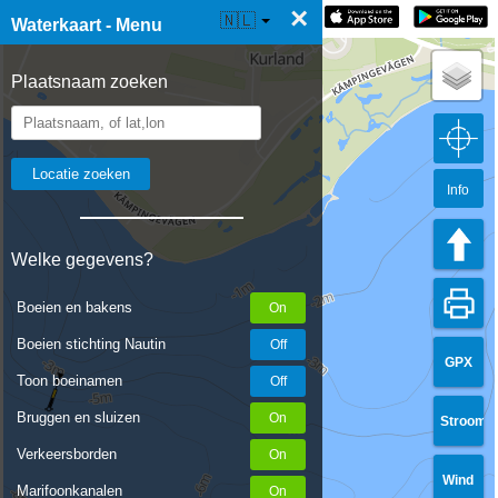
×
☰ Waterkaart Live
🇳🇱
Waterkaart - Menu
Plaatsnaam zoeken
Info
Welke gegevens?
Boeien en bakens
Boeien stichting Nautin
GPX
Toon boeinamen
Bruggen en sluizen
Stroom
Verkeersborden
Wind
Marifoonkanalen