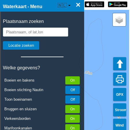
×
☰ Waterkaart Live
🇳🇱
Waterkaart - Menu
Plaatsnaam zoeken
Welke gegevens?
Boeien en bakens
Boeien stichting Nautin
GPX
Toon boeinamen
Bruggen en sluizen
Stroom
Verkeersborden
Wind
Marifoonkanalen