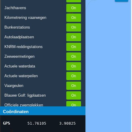
Jachthavens
Kilometrering vaarwegen
Bunkerstations
Autolaadplaatsen
KNRM-reddingstations
Zeeweermetingen
Actuele waterdata
Actuele waterpeilen
Vaargeulen
Blauwe Golf: ligplaatsen
Officiele zwemplekken
Coördinaten
Stremmingen/hinder
GPS
51.76105
3.90825
AIS scheepsposities