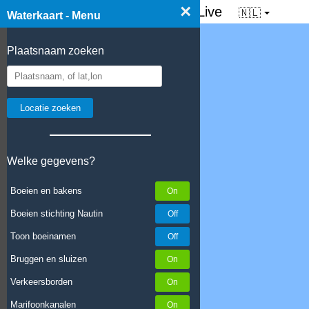
×
☰ Waterkaart van Nederland - Live
🇳🇱
Waterkaart - Menu
Plaatsnaam zoeken
Welke gegevens?
Boeien en bakens
Boeien stichting Nautin
Toon boeinamen
Bruggen en sluizen
Verkeersborden
Marifoonkanalen