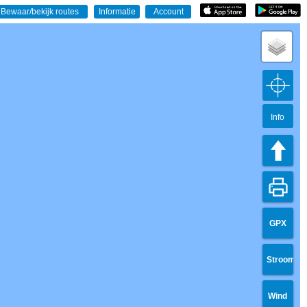
Info
GPX
Stroom
Wind