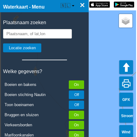
×
☰ Waterkaart Live
🇳🇱
Waterkaart - Menu
Plaatsnaam zoeken
Welke gegevens?
Boeien en bakens
Boeien stichting Nautin
GPX
Toon boeinamen
Bruggen en sluizen
Stroom
Verkeersborden
Wind
Marifoonkanalen