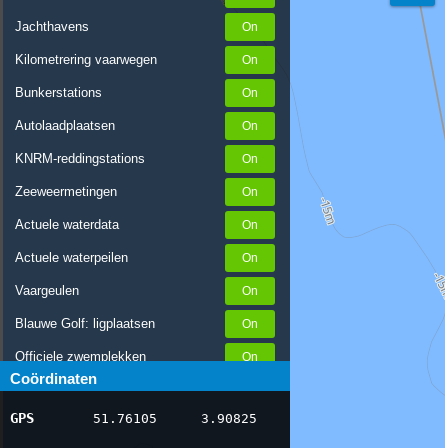
Jachthavens
Kilometrering vaarwegen
Bunkerstations
Autolaadplaatsen
KNRM-reddingstations
Zeeweermetingen
Actuele waterdata
Actuele waterpeilen
Vaargeulen
Blauwe Golf: ligplaatsen
Officiele zwemplekken
Coördinaten
Stremmingen/hinder
GPS
51.76105
3.90825
AIS scheepsposities