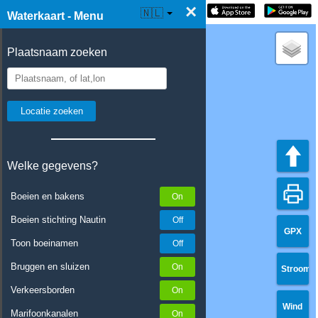
×
☰ Waterkaart Live
🇳🇱
Waterkaart - Menu
Plaatsnaam zoeken
Welke gegevens?
Boeien en bakens
Boeien stichting Nautin
GPX
Toon boeinamen
Bruggen en sluizen
Stroom
Verkeersborden
Wind
Marifoonkanalen