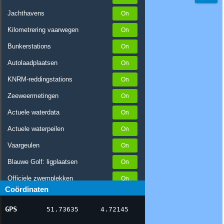
Jachthavens
Kilometrering vaarwegen
Bunkerstations
Autolaadplaatsen
KNRM-reddingstations
Zeeweermetingen
Actuele waterdata
Actuele waterpeilen
Vaargeulen
Blauwe Golf: ligplaatsen
Officiele zwemplekken
Coördinaten
Stremmingen/hinder
GPS
51.73635
4.72145
AIS scheepsposities