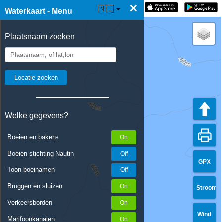
×
☰ Waterkaart Live
🇳🇱
Waterkaart - Menu
Plaatsnaam zoeken
Welke gegevens?
Boeien en bakens
Boeien stichting Nautin
GPX
Toon boeinamen
Bruggen en sluizen
Stroom
Verkeersborden
Wind
Marifoonkanalen