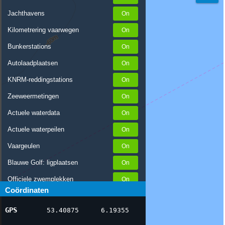
Jachthavens
Kilometrering vaarwegen
Bunkerstations
Autolaadplaatsen
KNRM-reddingstations
Zeeweermetingen
Actuele waterdata
Actuele waterpeilen
Vaargeulen
Blauwe Golf: ligplaatsen
Officiele zwemplekken
Coördinaten
Stremmingen/hinder
GPS
53.40875
6.19355
AIS scheepsposities