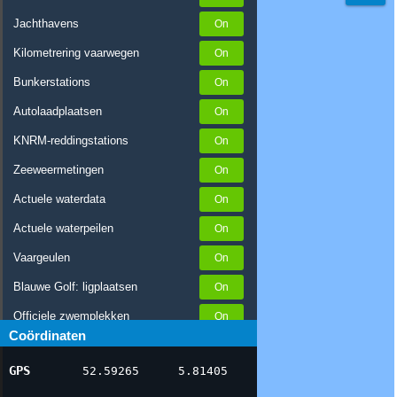
Jachthavens
Kilometrering vaarwegen
Bunkerstations
Autolaadplaatsen
KNRM-reddingstations
Zeeweermetingen
Actuele waterdata
Actuele waterpeilen
Vaargeulen
Blauwe Golf: ligplaatsen
Officiele zwemplekken
Coördinaten
Stremmingen/hinder
GPS
52.59265
5.81405
AIS scheepsposities