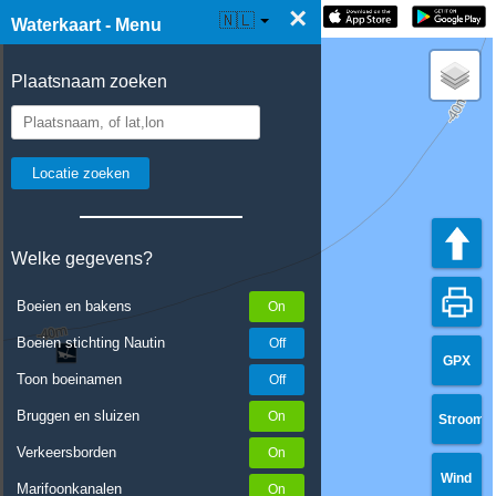
×
☰ Waterkaart Live
🇳🇱
Waterkaart - Menu
Plaatsnaam zoeken
Welke gegevens?
Boeien en bakens
Boeien stichting Nautin
GPX
Toon boeinamen
Bruggen en sluizen
Stroom
Verkeersborden
Wind
Marifoonkanalen