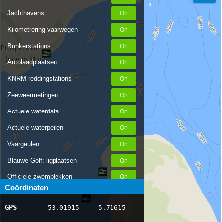
Jachthavens
Kilometrering vaarwegen
Bunkerstations
Autolaadplaatsen
KNRM-reddingstations
Zeeweermetingen
Actuele waterdata
Actuele waterpeilen
Vaargeulen
Blauwe Golf: ligplaatsen
Officiele zwemplekken
Coördinaten
Stremmingen/hinder
GPS
53.01915
5.71615
AIS scheepsposities