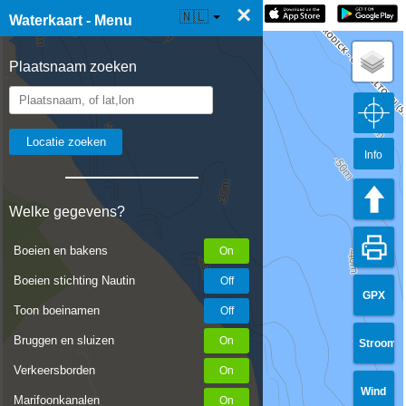
×
☰ Waterkaart Live
🇳🇱
Waterkaart - Menu
Plaatsnaam zoeken
Info
Welke gegevens?
Boeien en bakens
Boeien stichting Nautin
GPX
Toon boeinamen
Bruggen en sluizen
Stroom
Verkeersborden
Wind
Marifoonkanalen