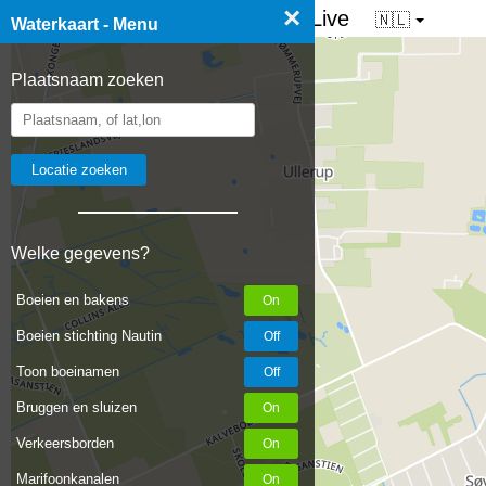
×
☰ Waterkaart van Nederland - Live
🇳🇱
Waterkaart - Menu
Plaatsnaam zoeken
Welke gegevens?
Boeien en bakens
Boeien stichting Nautin
Toon boeinamen
Bruggen en sluizen
Verkeersborden
Marifoonkanalen