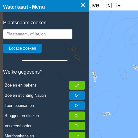
×
☰ Waterkaart van Nederland - Live
🇳🇱
Waterkaart - Menu
Plaatsnaam zoeken
Welke gegevens?
Boeien en bakens
Boeien stichting Nautin
Toon boeinamen
Bruggen en sluizen
Verkeersborden
Marifoonkanalen