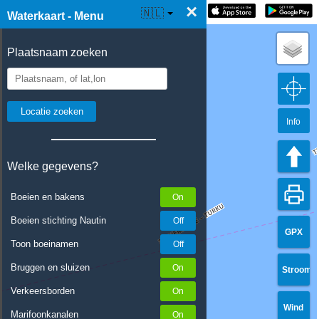
×
☰ Waterkaart Live
🇳🇱
Waterkaart - Menu
Plaatsnaam zoeken
Info
Welke gegevens?
Boeien en bakens
Boeien stichting Nautin
GPX
Toon boeinamen
Bruggen en sluizen
Stroom
Verkeersborden
Wind
Marifoonkanalen