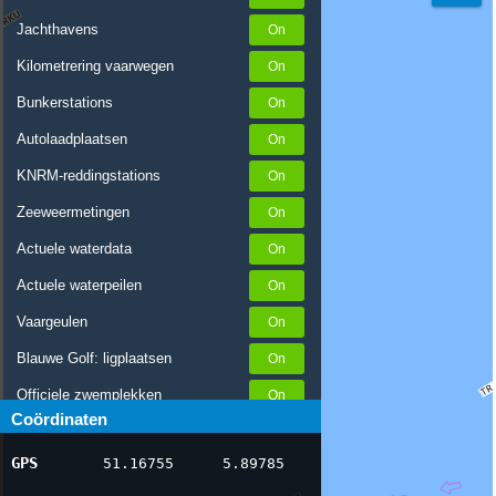
Jachthavens
Kilometrering vaarwegen
Bunkerstations
Autolaadplaatsen
KNRM-reddingstations
Zeeweermetingen
Actuele waterdata
Actuele waterpeilen
Vaargeulen
Blauwe Golf: ligplaatsen
Officiele zwemplekken
Coördinaten
Stremmingen/hinder
GPS
51.16755
5.89785
AIS scheepsposities