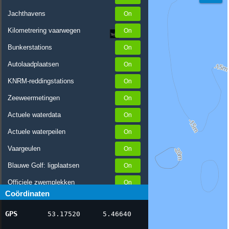
Jachthavens
Kilometrering vaarwegen
Bunkerstations
Autolaadplaatsen
KNRM-reddingstations
Zeeweermetingen
Actuele waterdata
Actuele waterpeilen
Vaargeulen
Blauwe Golf: ligplaatsen
Officiele zwemplekken
Coördinaten
Stremmingen/hinder
GPS
53.17520
5.46640
AIS scheepsposities