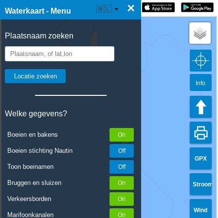
×
☰ Waterkaart Live
🇳🇱
Waterkaart - Menu
Plaatsnaam zoeken
Info
Welke gegevens?
Boeien en bakens
Boeien stichting Nautin
GPX
Toon boeinamen
Bruggen en sluizen
Stroom
Verkeersborden
Wind
Marifoonkanalen