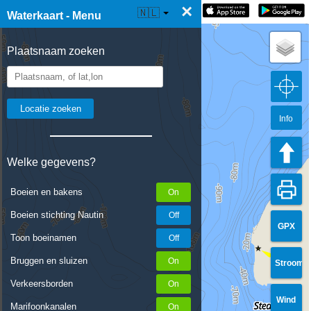
×
☰ Waterkaart Live
🇳🇱
Waterkaart - Menu
Plaatsnaam zoeken
Info
Welke gegevens?
Boeien en bakens
Boeien stichting Nautin
GPX
Toon boeinamen
Bruggen en sluizen
Stroom
Verkeersborden
Wind
Marifoonkanalen