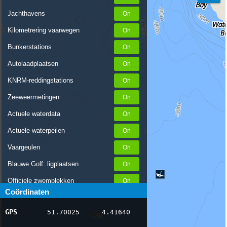
Jachthavens
Kilometrering vaarwegen
Bunkerstations
Autolaadplaatsen
KNRM-reddingstations
Zeeweermetingen
Actuele waterdata
Actuele waterpeilen
Vaargeulen
Blauwe Golf: ligplaatsen
Officiele zwemplekken
Coördinaten
Stremmingen/hinder
GPS
51.70025
4.41640
AIS scheepsposities