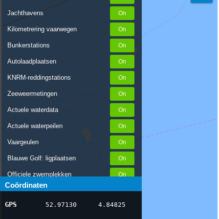
Jachthavens
Kilometrering vaarwegen
Bunkerstations
Autolaadplaatsen
KNRM-reddingstations
Zeeweermetingen
Actuele waterdata
Actuele waterpeilen
Vaargeulen
Blauwe Golf: ligplaatsen
Officiele zwemplekken
Coördinaten
Stremmingen/hinder
GPS
52.97130
4.84825
AIS scheepsposities