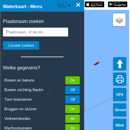
×
☰ Waterkaart Live
🇳🇱
Waterkaart - Menu
Plaatsnaam zoeken
Welke gegevens?
Boeien en bakens
Boeien stichting Nautin
GPX
Toon boeinamen
Bruggen en sluizen
Stroom
Verkeersborden
Wind
Marifoonkanalen