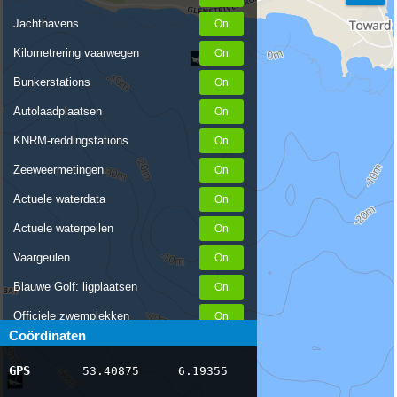
Jachthavens
Kilometrering vaarwegen
Bunkerstations
Autolaadplaatsen
KNRM-reddingstations
Zeeweermetingen
Actuele waterdata
Actuele waterpeilen
Vaargeulen
Blauwe Golf: ligplaatsen
Officiele zwemplekken
Coördinaten
Stremmingen/hinder
GPS
53.40875
6.19355
AIS scheepsposities