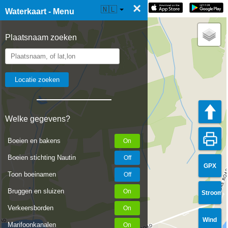
×
☰ Waterkaart Live
🇳🇱
Waterkaart - Menu
Plaatsnaam zoeken
Welke gegevens?
Boeien en bakens
Boeien stichting Nautin
GPX
Toon boeinamen
Bruggen en sluizen
Stroom
Verkeersborden
Wind
Marifoonkanalen