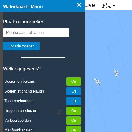
×
☰ Waterkaart van Nederland - Live
🇳🇱
Waterkaart - Menu
Plaatsnaam zoeken
Welke gegevens?
Boeien en bakens
Boeien stichting Nautin
Toon boeinamen
Bruggen en sluizen
Verkeersborden
Marifoonkanalen