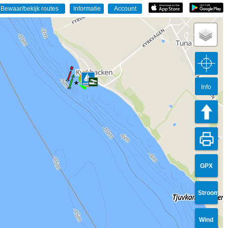
Info
GPX
Stroom
Wind