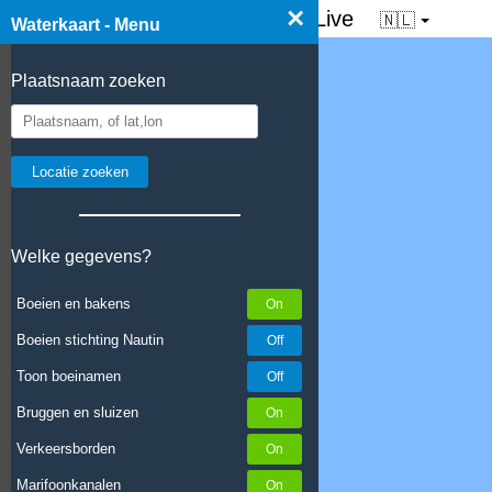
×
☰ Waterkaart van Nederland - Live
🇳🇱
Waterkaart - Menu
Plaatsnaam zoeken
Welke gegevens?
Boeien en bakens
Boeien stichting Nautin
Toon boeinamen
Bruggen en sluizen
Verkeersborden
Marifoonkanalen