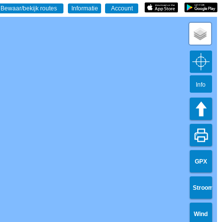
Info
GPX
Stroom
Wind