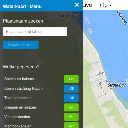
×
☰ Waterkaart van Nederland - Live
🇳🇱
Waterkaart - Menu
Plaatsnaam zoeken
Welke gegevens?
Boeien en bakens
Boeien stichting Nautin
Toon boeinamen
Bruggen en sluizen
Verkeersborden
Marifoonkanalen