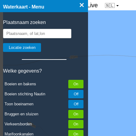
×
☰ Waterkaart van Nederland - Live
🇳🇱
Waterkaart - Menu
Plaatsnaam zoeken
Welke gegevens?
Boeien en bakens
Boeien stichting Nautin
Toon boeinamen
Bruggen en sluizen
Verkeersborden
Marifoonkanalen