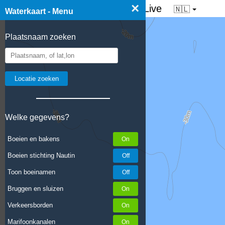
×
☰ Waterkaart van Nederland - Live
🇳🇱
Waterkaart - Menu
Plaatsnaam zoeken
Welke gegevens?
Boeien en bakens
Boeien stichting Nautin
Toon boeinamen
Bruggen en sluizen
Verkeersborden
Marifoonkanalen