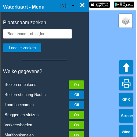
×
☰ Waterkaart Live
🇳🇱
Waterkaart - Menu
Plaatsnaam zoeken
Welke gegevens?
Boeien en bakens
Boeien stichting Nautin
GPX
Toon boeinamen
Bruggen en sluizen
Stroom
Verkeersborden
Wind
Marifoonkanalen