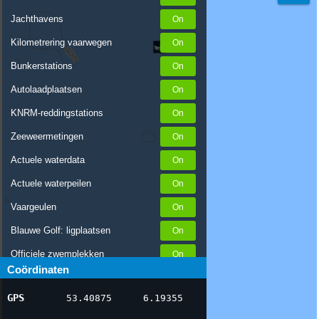
Jachthavens
Kilometrering vaarwegen
Bunkerstations
Autolaadplaatsen
KNRM-reddingstations
Zeeweermetingen
Actuele waterdata
Actuele waterpeilen
Vaargeulen
Blauwe Golf: ligplaatsen
Officiele zwemplekken
Coördinaten
Stremmingen/hinder
GPS
53.40875
6.19355
AIS scheepsposities