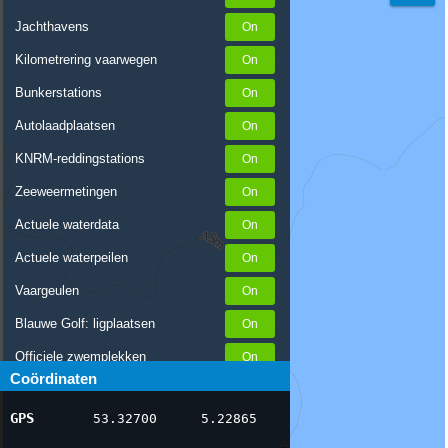
Jachthavens
Kilometrering vaarwegen
Bunkerstations
Autolaadplaatsen
KNRM-reddingstations
Zeeweermetingen
Actuele waterdata
Actuele waterpeilen
Vaargeulen
Blauwe Golf: ligplaatsen
Officiele zwemplekken
Coördinaten
Stremmingen/hinder
GPS
53.32700
5.22865
AIS scheepsposities