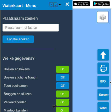
×
☰ Waterkaart Live
🇳🇱
Waterkaart - Menu
Plaatsnaam zoeken
Welke gegevens?
Boeien en bakens
Boeien stichting Nautin
GPX
Toon boeinamen
Bruggen en sluizen
Stroom
Verkeersborden
Wind
Marifoonkanalen