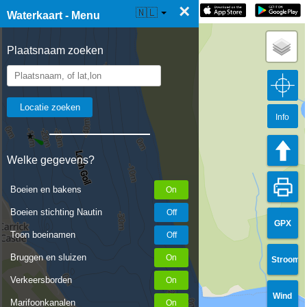
×
☰ Waterkaart Live
🇳🇱
Waterkaart - Menu
Plaatsnaam zoeken
Info
Welke gegevens?
Boeien en bakens
Boeien stichting Nautin
GPX
Toon boeinamen
Bruggen en sluizen
Stroom
Verkeersborden
Wind
Marifoonkanalen