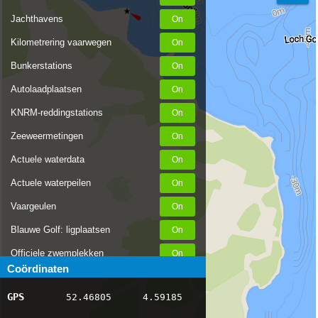
Jachthavens
Kilometrering vaarwegen
Bunkerstations
Autolaadplaatsen
KNRM-reddingstations
Zeeweermetingen
Actuele waterdata
Actuele waterpeilen
Vaargeulen
Blauwe Golf: ligplaatsen
Officiele zwemplekken
Coördinaten
Stremmingen/hinder
GPS
52.46805
4.59185
AIS scheepsposities