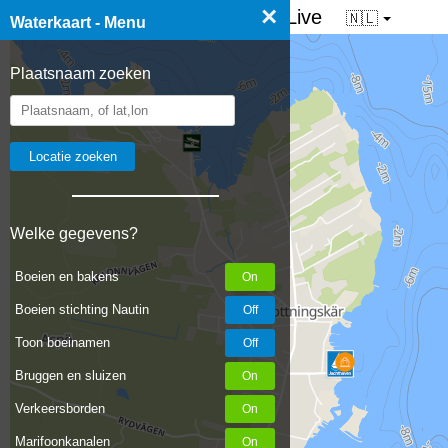
×
☰ Waterkaart van Nederland - Live
🇳🇱
Waterkaart - Menu
Plaatsnaam zoeken
Welke gegevens?
Boeien en bakens
Boeien stichting Nautin
Toon boeinamen
Bruggen en sluizen
Verkeersborden
Marifoonkanalen