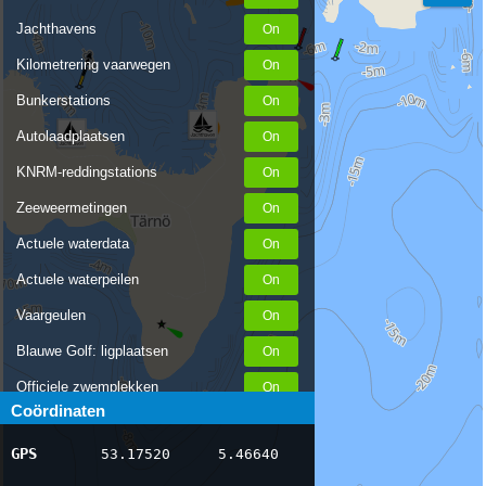
Jachthavens
Kilometrering vaarwegen
Bunkerstations
Autolaadplaatsen
KNRM-reddingstations
Zeeweermetingen
Actuele waterdata
Actuele waterpeilen
Vaargeulen
Blauwe Golf: ligplaatsen
Officiele zwemplekken
Coördinaten
Stremmingen/hinder
GPS
53.17520
5.46640
AIS scheepsposities