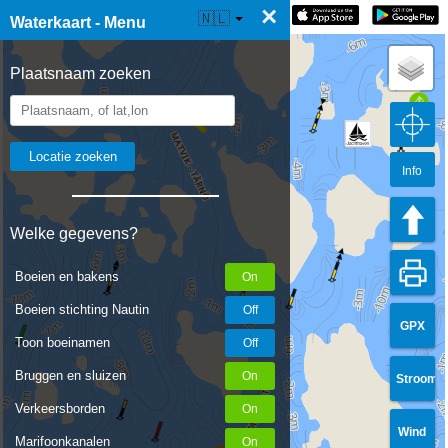
×
☰ Waterkaart Live
🇳🇱
Waterkaart - Menu
Plaatsnaam zoeken
Info
Welke gegevens?
Boeien en bakens
Boeien stichting Nautin
GPX
Toon boeinamen
Bruggen en sluizen
Stroom
Verkeersborden
Wind
Marifoonkanalen