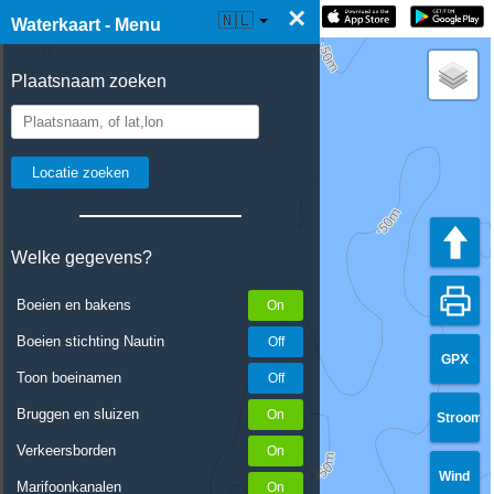
×
☰ Waterkaart Live
🇳🇱
Waterkaart - Menu
Plaatsnaam zoeken
Welke gegevens?
Boeien en bakens
Boeien stichting Nautin
GPX
Toon boeinamen
Bruggen en sluizen
Stroom
Verkeersborden
Wind
Marifoonkanalen