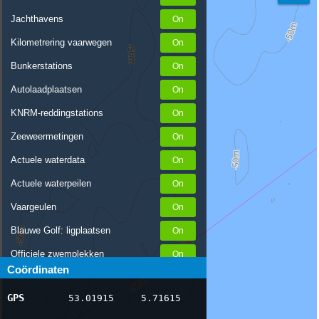
Jachthavens
Kilometrering vaarwegen
Bunkerstations
Autolaadplaatsen
KNRM-reddingstations
Zeeweermetingen
Actuele waterdata
Actuele waterpeilen
Vaargeulen
Blauwe Golf: ligplaatsen
Officiele zwemplekken
Coördinaten
Stremmingen/hinder
GPS
53.01915
5.71615
AIS scheepsposities