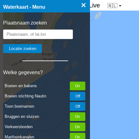
×
☰ Waterkaart van Nederland - Live
🇳🇱
Waterkaart - Menu
Plaatsnaam zoeken
Welke gegevens?
Boeien en bakens
Boeien stichting Nautin
Toon boeinamen
Bruggen en sluizen
Verkeersborden
Marifoonkanalen