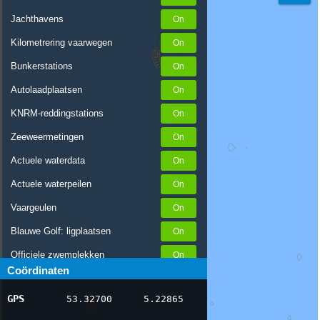
Jachthavens
Kilometrering vaarwegen
Bunkerstations
Autolaadplaatsen
KNRM-reddingstations
Zeeweermetingen
Actuele waterdata
Actuele waterpeilen
Vaargeulen
Blauwe Golf: ligplaatsen
Officiele zwemplekken
Coördinaten
Stremmingen/hinder
GPS
53.32700
5.22865
AIS scheepsposities