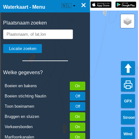
×
☰ Waterkaart Live
🇳🇱
Waterkaart - Menu
Plaatsnaam zoeken
Welke gegevens?
Boeien en bakens
Boeien stichting Nautin
GPX
Toon boeinamen
Bruggen en sluizen
Stroom
Verkeersborden
Wind
Marifoonkanalen