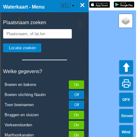
×
☰ Waterkaart Live
🇳🇱
Waterkaart - Menu
Plaatsnaam zoeken
Welke gegevens?
Boeien en bakens
Boeien stichting Nautin
GPX
Toon boeinamen
Bruggen en sluizen
Stroom
Verkeersborden
Wind
Marifoonkanalen