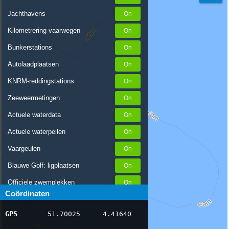
Jachthavens
Kilometrering vaarwegen
Bunkerstations
Autolaadplaatsen
KNRM-reddingstations
Zeeweermetingen
Actuele waterdata
Actuele waterpeilen
Vaargeulen
Blauwe Golf: ligplaatsen
Officiele zwemplekken
Coördinaten
Stremmingen/hinder
GPS
51.70025
4.41640
AIS scheepsposities